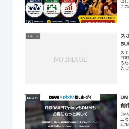
出し
この
す。
ス
スポーツ
B
スポ
FO
るた
的に
DM
DMM TV
創
DM
二次
2,