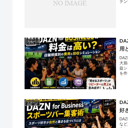
テン
DA
スポーツ
用
DA
大規
益シ
を作
DA
スポーツ
好
DA
など