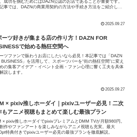
、成功を掴むためにはDAZN公認のお店であることが重要です。
記事では、DAZNの商業用契約の方法や手続き方法をご紹介しま
2025.09.27
ポーツ好きが集まる店の作り方！DAZN FOR
USINESSで始める熱狂空間へ
ーツファンで賑わうお店にしたいなら必見！本記事では「DAZN
R BUSINESS」を活用して、スポーツバーを“街の熱狂空間”に変え
めの集客アイデア・イベント企画・ファン心理に響く工夫を具体
解説します。
2025.09.27
M × pixiv推しホーダイ｜pixivユーザー必見！二次
作もアニメ視聴もまとめて楽しむ最強プラン
M × pixiv推しホーダイでpixivプレミアムとDMM TVが月額980円。
創作やファンアートを楽しみながらアニメ視聴も充実。最大
750pt特典付きでpixivユーザー必見の最強プランを徹底解説。